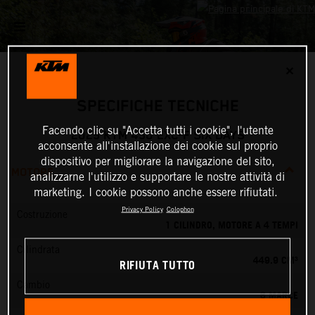
✕
SPECIFICHE TECNICHE
Facendo clic su "Accetta tutti i cookie", l'utente
2025 KTM 450 EXC-F SIX DAYS
acconsente all'installazione dei cookie sul proprio
dispositivo per migliorare la navigazione del sito,
MOTORE
analizzarne l'utilizzo e supportare le nostre attività di
marketing. I cookie possono anche essere rifiutati.
Privacy Policy
Colophon
Costruzione
1 CILINDRO, MOTORE A 4 TEMPI
Cilindrata
449.9 CM³
RIFIUTA TUTTO
Cambio
6 MARCE