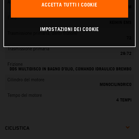
Alimentazione
ACCETTA TUTTI I COOKIE
KEIHIN EFI, CORPO FARFALLATO 42 MM
EMS
KEIHIN EMS
IMPOSTAZIONI DEI COOKIE
Trasmissione primaria, denti frizione
72
Trasmissione primaria
29:72
Frizione
DDS MULTIDISCO IN BAGNO D’OLIO, COMANDO IDRAULICO BREMBO
Cilindro del motore
MONOCILINDRICO
Tempo del motore
4 TEMPI
CICLISTICA