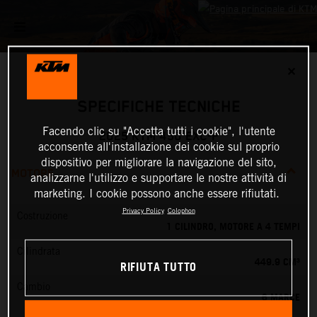
✕
SPECIFICHE TECNICHE
Facendo clic su "Accetta tutti i cookie", l'utente
2025 KTM 450 EXC-F
acconsente all'installazione dei cookie sul proprio
dispositivo per migliorare la navigazione del sito,
MOTORE
analizzarne l'utilizzo e supportare le nostre attività di
marketing. I cookie possono anche essere rifiutati.
Privacy Policy
Colophon
Costruzione
1 CILINDRO, MOTORE A 4 TEMPI
Cilindrata
449.9 CM³
RIFIUTA TUTTO
Cambio
6 MARCE