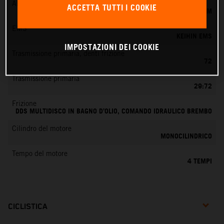
Alimentazione
ACCETTA TUTTI I COOKIE
KEIHIN EFI, CORPO FARFALLATO 42 MM
EMS
KEIHIN EMS
IMPOSTAZIONI DEI COOKIE
Trasmissione primaria, denti frizione
72
Trasmissione primaria
29:72
Frizione
DDS MULTIDISCO IN BAGNO D’OLIO, COMANDO IDRAULICO BREMBO
Cilindro del motore
MONOCILINDRICO
Tempo del motore
4 TEMPI
CICLISTICA