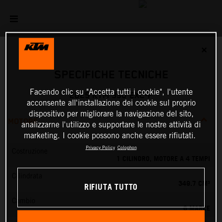
✕
SPECIFICHE TECNICHE
Facendo clic su "Accetta tutti i cookie", l'utente
2025 KTM 350 EXC-F
acconsente all'installazione dei cookie sul proprio
dispositivo per migliorare la navigazione del sito,
MOTORE
analizzarne l'utilizzo e supportare le nostre attività di
marketing. I cookie possono anche essere rifiutati.
Privacy Policy
Colophon
Costruzione
1 CILINDRO, MOTORE A 4 TEMPI
Cilindrata
349.7 CM³
RIFIUTA TUTTO
Cambio
6 MARCE