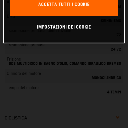
Alimentazione
ACCETTA TUTTI I COOKIE
KEIHIN EFI, CORPO FARFALLATO 42 MM
EMS
KEIHIN EMS
IMPOSTAZIONI DEI COOKIE
Trasmissione primaria, denti frizione
72
Trasmissione primaria
24:72
Frizione
DDS MULTIDISCO IN BAGNO D’OLIO, COMANDO IDRAULICO BREMBO
Cilindro del motore
MONOCILINDRICO
Tempo del motore
4 TEMPI
CICLISTICA