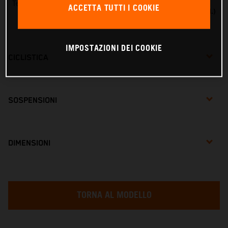
Tensione di carica
ACCETTA TUTTI I COOKIE
TENSIONE MAX. 20 V (18 V NOM.)
IMPOSTAZIONI DEI COOKIE
CICLISTICA
SOSPENSIONI
DIMENSIONI
TORNA AL MODELLO