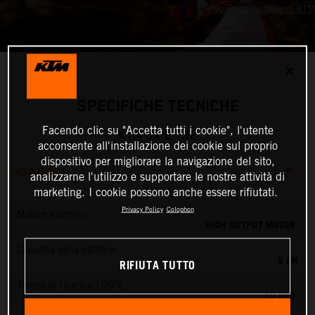
✕
SPECIFICHE TECNICHE
Facendo clic su "Accetta tutti i cookie", l'utente
KTM SX-E 1.12
acconsente all'installazione dei cookie sul proprio
dispositivo per migliorare la navigazione del sito,
MOTORE
analizzarne l'utilizzo e supportare le nostre attività di
marketing. I cookie possono anche essere rifiutati.
Privacy Policy
Colophon
Motore elettrico
HIGH OUTPUT MOTOR
Capacità della batteria
2 AH
RIFIUTA TUTTO
Tempo di ricarica 100%
60 MIN.