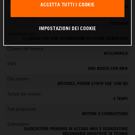
Coppia
ACCETTA TUTTI I COOKIE
100 NM
Emissioni CO
2
103 G/KM
IMPOSTAZIONI DEI COOKIE
Raffreddamento
A LIQUIDO CON UNO SCAMBIATORE DI CALORE ACQUA-OLIO
Cilindro del motore
BICILINDRICO
EMS
EMS BOSCH CON RBW
Olio motore
MOTOREX, POWER SYNTH SAE 10W-50
Tempo del motore
4 TEMPI
Tipo propulsore
MOTORE A COMBUSTIONE
Silenziatore
SILENZIATORE PRIMARIO IN ACCIAIO INOX E SILENZIATORE
SECONDARIO AKRAPOVIČ IN TITANIO