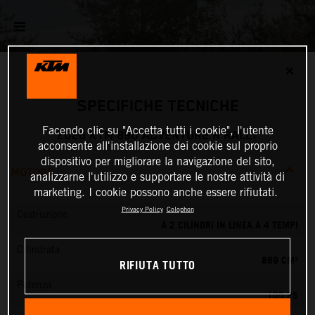
✕
SPECIFICHE TECNICHE
Facendo clic su "Accetta tutti i cookie", l'utente
2026 KTM 890 ADVENTURE R RALLY
acconsente all'installazione dei cookie sul proprio
dispositivo per migliorare la navigazione del sito,
MOTORE
analizzarne l'utilizzo e supportare le nostre attività di
marketing. I cookie possono anche essere rifiutati.
Privacy Policy
Colophon
Costruzione
A 2 CILINDRI IN LINEA A 4 TEMPI
Cilindrata
889 CM³
RIFIUTA TUTTO
Potenza
105 PS