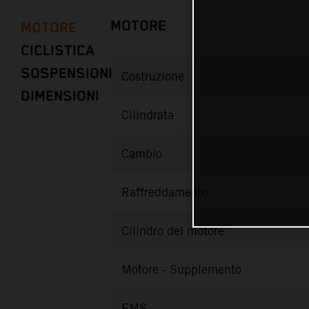
MOTORE
MOTORE
CICLISTICA
SOSPENSIONI
Costruzione
DIMENSIONI
Cilindrata
Cambio
Raffreddamento
Cilindro del motore
Motore - Supplemento
EMS