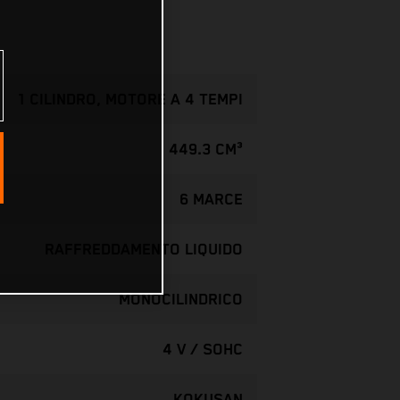
1 CILINDRO, MOTORE A 4 TEMPI
449.3 CM³
6 MARCE
RAFFREDDAMENTO LIQUIDO
MONOCILINDRICO
4 V / SOHC