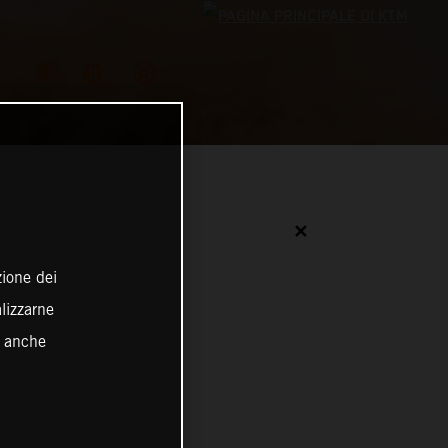
✕
zione dei
alizzarne
o anche