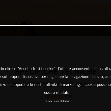
o clic su "Accetta tutti i cookie", l'utente acconsente all'installa
SPECIFICHE TECNICHE
 sul proprio dispositivo per migliorare la navigazione del sito, an
2025 KTM 450 RALLY REPLICA
ilizzo e supportare le nostre attività di marketing. I cookie posson
essere rifiutati.
SCARICA PDF
Privacy Policy
Colophon