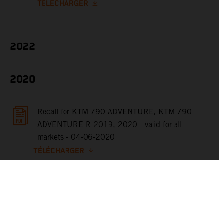
TÉLÉCHARGER
2022
2020
Recall for KTM 790 ADVENTURE, KTM 790
ADVENTURE R 2019, 2020 - valid for all
markets - 04-06-2020
TÉLÉCHARGER
2019