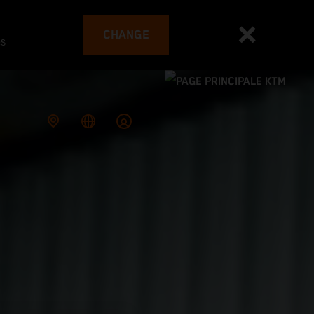
CHANGE
es