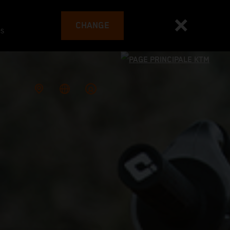
CHANGE
es