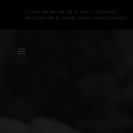
It looks like you are not on your country page.
Would you like to change to your current location?