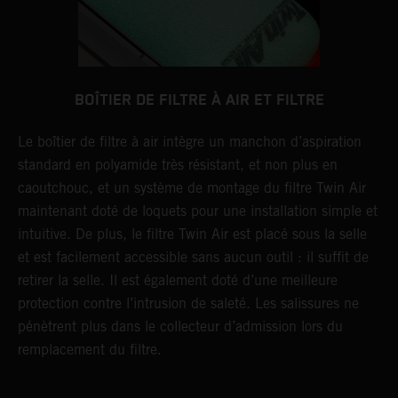
BOÎTIER DE FILTRE À AIR ET FILTRE
Le boîtier de filtre à air intègre un manchon d’aspiration
L
standard en polyamide très résistant, et non plus en
l
caoutchouc, et un système de montage du filtre Twin Air
p
maintenant doté de loquets pour une installation simple et
K
intuitive. De plus, le filtre Twin Air est placé sous la selle
m
et est facilement accessible sans aucun outil : il suffit de
p
retirer la selle. Il est également doté d’une meilleure
r
protection contre l’intrusion de saleté. Les salissures ne
b
pénètrent plus dans le collecteur d’admission lors du
m
remplacement du filtre.
p
p
q