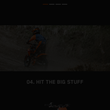
d
a
d
s
e
04. HIT THE BIG STUFF