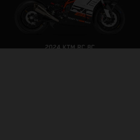
2024 KTM RC 8C
TRACK ATTACK
PAGE MODÈLE