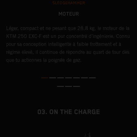
SLEDGEHAMMER
MOTEUR
F,
Léger, compact et ne pesant que 28,8 kg, le moteur de la
U
KTM 250 EXC-F est un pur concentré d’ingénierie. Connu
t
pour sa conception intelligente à faible frottement et à
c
t
régime élevé, il continue de répondre au quart de tour dès
p
que tu actionnes la poignée de gaz.
p
e
03. ON THE CHARGE