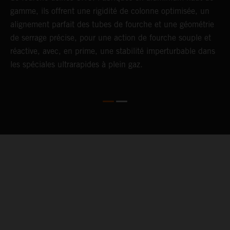
gamme, ils offrent une rigidité de colonne optimisée, un
m
alignement parfait des tubes de fourche et une géométrie
é
de serrage précise, pour une action de fourche souple et
d
réactive, avec, en prime, une stabilité imperturbable dans
les spéciales ultrarapides à plein gaz.
05. WARRANTY & SUPPORT