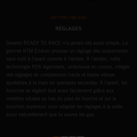
SETTING THE SAG
RÉGLAGES
Devenir READY TO RACE n’a jamais été aussi simple. La
L
r
gamme KTM Enduro propose un réglage des suspensions
d
sans outil à l’avant comme à l’arrière. À l’arrière, notre
p
technologie PDS légendaire, victorieuse en course, intègre
t
des réglages de compression haute et basse vitesse
b
ajustables à la main en quelques secondes. À l’avant, les
l
fourches se règlent tout aussi facilement grâce aux
a
molettes situées au bas du pied de fourche et sur le
s
bouchon supérieur, pour adapter les réglages à la volée
p
aussi naturellement que tu ouvres les gaz.
s
d