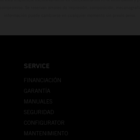
 compromiso. Se reservan errores de impresión, composición, mecanografía 
información puede cambiarse en cualquier momento sin previo aviso.
SERVICE
FINANCIACIÓN
GARANTÍA
MANUALES
SEGURIDAD
CONFIGURATOR
MANTENIMIENTO