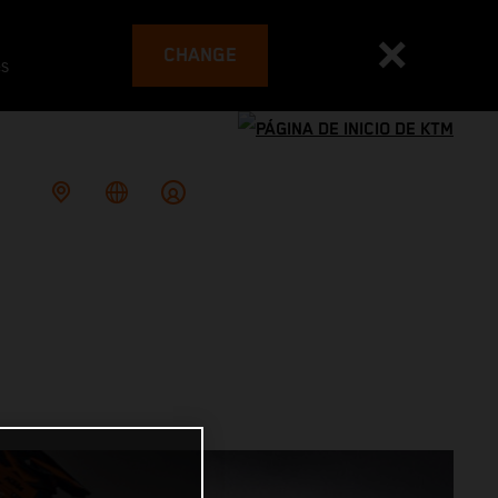
CHANGE
es