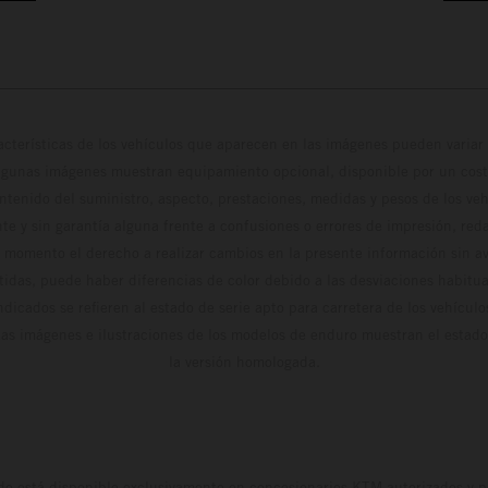
cterísticas de los vehículos que aparecen en las imágenes pueden variar 
algunas imágenes muestran equipamiento opcional, disponible por un coste
ontenido del suministro, aspecto, prestaciones, medidas y pesos de los ve
te y sin garantía alguna frente a confusiones o errores de impresión, reda
 momento el derecho a realizar cambios en la presente información sin avi
stidas, puede haber diferencias de color debido a las desviaciones habitua
dicados se refieren al estado de serie apto para carretera de los vehícul
Las imágenes e ilustraciones de los modelos de enduro muestran el estad
la versión homologada.
do está disponible exclusivamente en concesionarios KTM autorizados y pa