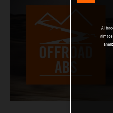
Al hac
almacen
anali