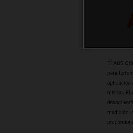
El ABS Off
para terren
aplicación 
mismo: El 
desactivado
medición in
proporciona