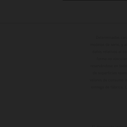
Determinadas cara
modelos de serie, y 
datos relativos al c
forma no vinculan
reservándose en todo
de superficies reve
valores de consumo in
entrega de fábrica. 
El descuento indica