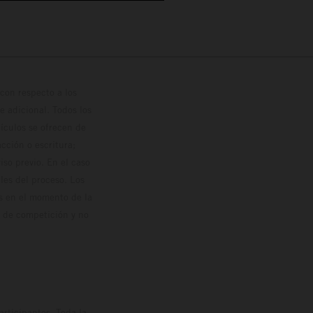
con respecto a los
 adicional. Todos los
hículos se ofrecen de
cción o escritura;
so previo. En el caso
les del proceso. Los
os en el momento de la
o de competición y no
rticipantes. Toda la