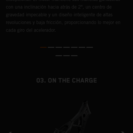
o
con una inclinación hacia atrás de 2º, un centro de
p
a
gravedad impecable y un diseño inteligente de altas
p
revoluciones y baja fricción, proporcionando lo mejor en
g
ás
cada giro del acelerador.
f
te
03. ON THE CHARGE