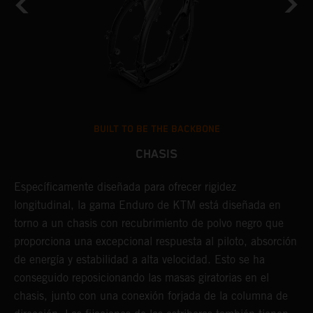
BUILT TO BE THE BACKBONE
CHASIS
U
Específicamente diseñada para ofrecer rigidez
t
longitudinal, la gama Enduro de KTM está diseñada en
p
torno a un chasis con recubrimiento de polvo negro que
l
proporciona una excepcional respuesta al piloto, absorción
r
de energía y estabilidad a alta velocidad. Esto se ha
c
conseguido reposicionando las masas giratorias en el
s
chasis, junto con una conexión forjada de la columna de