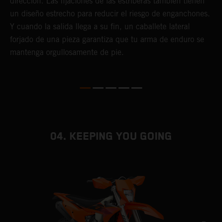
t
dirección. Las fijaciones de las estriberas también tienen
c
un diseño estrecho para reducir el riesgo de enganchones.
t
Y cuando la salida llega a su fin, un caballete lateral
s
forjado de una pieza garantiza que tu arma de enduro se
mantenga orgullosamente de pie.
04. KEEPING YOU GOING