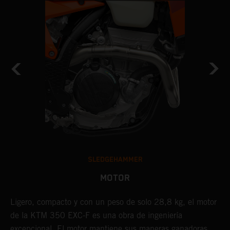
SLEDGEHAMMER
MOTOR
Ligero, compacto y con un peso de solo 28,8 kg, el motor
E
de la KTM 350 EXC-F es una obra de ingeniería
p
excepcional. El motor mantiene sus maneras ganadoras
e