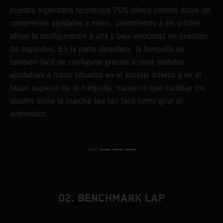
nuestra legendaria tecnología PDS ofrece control doble de
t
compresión ajustable a mano, permitiendo a los pilotos
m
afinar la configuración a alta y baja velocidad en cuestión
a
de segundos. En la parte delantera, la horquilla es
f
también fácil de configurar gracias a unos mandos
d
ajustables a mano situados en el anclaje inferior y en el
T
tapón superior de la horquilla, haciendo que cambiar los
s
ajustes sobre la marcha sea tan fácil como girar el
s
acelerador.
a
m
02. BENCHMARK LAP