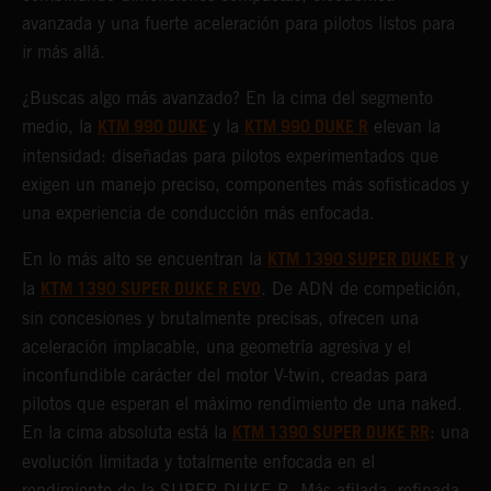
avanzada y una fuerte aceleración para pilotos listos para
ir más allá.
¿Buscas algo más avanzado? En la cima del segmento
KTM 990 DUKE
KTM 990 DUKE R
medio, la
y la
elevan la
intensidad: diseñadas para pilotos experimentados que
exigen un manejo preciso, componentes más sofisticados y
una experiencia de conducción más enfocada.
KTM 1390 SUPER DUKE R
En lo más alto se encuentran la
y
KTM 1390 SUPER DUKE R EVO
la
. De ADN de competición,
sin concesiones y brutalmente precisas, ofrecen una
aceleración implacable, una geometría agresiva y el
inconfundible carácter del motor V-twin, creadas para
pilotos que esperan el máximo rendimiento de una naked.
KTM 1390 SUPER DUKE RR
En la cima absoluta está la
: una
evolución limitada y totalmente enfocada en el
rendimiento de la SUPER DUKE R. Más afilada, refinada