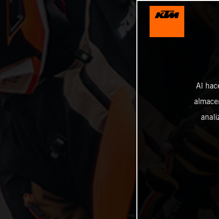
Al hac
almacen
anali