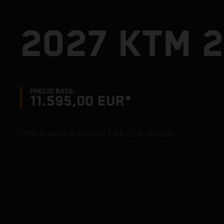
2027 KTM 2
PRECIO BASE:
11.595,00 EUR*
*Precio venta al público, I.V.A 21% incluído