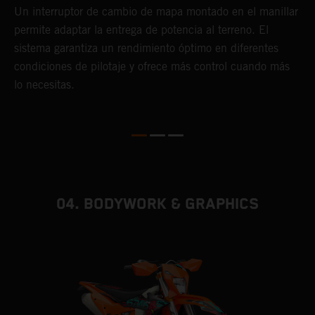
o
K
Un interruptor de cambio de mapa montado en el manillar
c
permite adaptar la entrega de potencia al terreno. El
Q
sistema garantiza un rendimiento óptimo en diferentes
e
condiciones de pilotaje y ofrece más control cuando más
f
lo necesitas.
04. BODYWORK & GRAPHICS