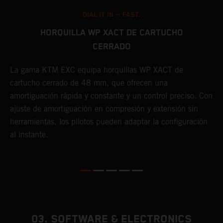
DIAL IT IN -- FAST.
HORQUILLA WP XACT DE CARTUCHO
CERRADO
E
a
La gama KTM EXC equipa horquillas WP XACT de
y
cartucho cerrado de 48 mm, que ofrecen una
t
amortiguación rápida y constante y un control preciso. Con
p
o
ajuste de amortiguación en compresión y extensión sin
herramientas, los pilotos pueden adaptar la configuración
al instante.
03. SOFTWARE & ELECTRONICS