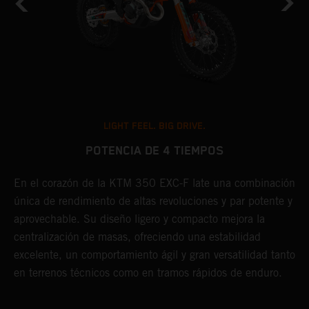
LIGHT FEEL. BIG DRIVE.
POTENCIA DE 4 TIEMPOS
En el corazón de la KTM 350 EXC-F late una combinación
E
única de rendimiento de altas revoluciones y par potente y
o
aprovechable. Su diseño ligero y compacto mejora la
e
centralización de masas, ofreciendo una estabilidad
s
excelente, un comportamiento ágil y gran versatilidad tanto
a
en terrenos técnicos como en tramos rápidos de enduro.
s
l
c