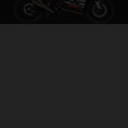
2024 KTM RC 8C
TRACK ATTACK
PÁGINA DEL MODELO