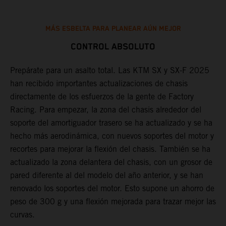
MÁS ESBELTA PARA PLANEAR AÚN MEJOR
CONTROL ABSOLUTO
os
Prepárate para un asalto total. Las KTM SX y SX-F 2025
L
han recibido importantes actualizaciones de chasis
u
a
directamente de los esfuerzos de la gente de Factory
r
Racing. Para empezar, la zona del chasis alrededor del
r
soporte del amortiguador trasero se ha actualizado y se ha
f
hecho más aerodinámica, con nuevos soportes del motor y
e
recortes para mejorar la flexión del chasis. También se ha
e
actualizado la zona delantera del chasis, con un grosor de
e
pared diferente al del modelo del año anterior, y se han
c
renovado los soportes del motor. Esto supone un ahorro de
e
peso de 300 g y una flexión mejorada para trazar mejor las
e
curvas.