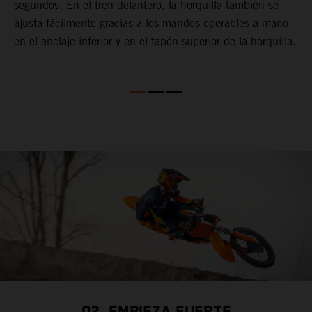
segundos. En el tren delantero, la horquilla también se
i
el
ajusta fácilmente gracias a los mandos operables a mano
p
a.
en el anclaje inferior y en el tapón superior de la horquilla.
d
f
s
p
02. EMPIEZA FUERTE