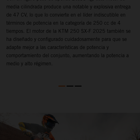
media cilindrada produce una notable y explosiva entrega
h
X
de 47 CV, lo que lo convierte en el líder indiscutible en
c
l
términos de potencia en la categoría de 250 cc de 4
p
tiempos. El motor de la KTM 250 SX-F 2025 también se
e
ha diseñado y configurado cuidadosamente para que se
p
adapte mejor a las características de potencia y
t
comportamiento del conjunto, aumentando la potencia a
c
medio y alto régimen.
t
ra
f
q
c