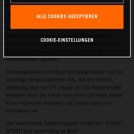
KTM und WP Suspension haben neue Generationen der
semiaktiven Technologie (SAT) entwickelt, um die
ALLE COOKIES AKZEPTIEREN
Empfindlichkeit zu steigern, das Feedback zu verbessern
und die Möglichkeiten zur Motorrad-Einstellung zu
erweitern. Das Fahrwerksteuergerät (SCU) passt die
COOKIE-EINSTELLUNGEN
Dämpfungsrate in Echtzeit über Magnetventile ein und
kann so auf den jeweiligen Untergrund und die
Fahreraktionen reagieren.
Federwegsensoren und Beschleunigungsmesser sind die
Grundlage dieses erweiterten Kits, das sich einfach
vollständig über das TFT-Display und die Kombischalter
einstellen lässt. Der Fahrer kann Front und Heck mittels
Klicks individuell einstellen; das System passt sich
automatisch an.
Drei verschiedene Dämpfungsmodi (COMFORT, STREET,
SPORT) sind serienmäßig an Bord.