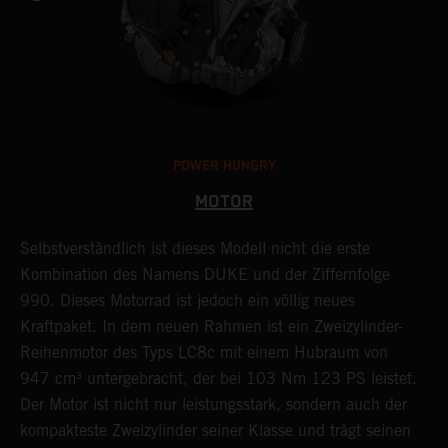
POWER HUNGRY
MOTOR
M
Selbstverständlich ist dieses Modell nicht die erste
D
h
Kombination des Namens DUKE und der Ziffernfolge
F
990. Dieses Motorrad ist jedoch ein völlig neues
g
Kraftpaket. In dem neuen Rahmen ist ein Zweizylinder-
F
Reihenmotor des Typs LC8c mit einem Hubraum von
b
947 cm³ untergebracht, der bei 103 Nm 123 PS leistet.
G
Der Motor ist nicht nur leistungsstark, sondern auch der
i
kompakteste Zweizylinder seiner Klasse und trägt seinen
R