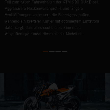
Teil zum agilen Fahrverhalten der KTM 990 DUKE bei.
w
Aggressivere Nockenwellenprofile und längere
u
Ventilöffnungen verbessern die Fahreigenschaften,
F
während ein breiterer Kühler mit optimiertem Luftstrom
9
dafür sorgt, dass alles cool bleibt. Eine neue
A
Auspuffanlage rundet dieses starke Modell ab.
s