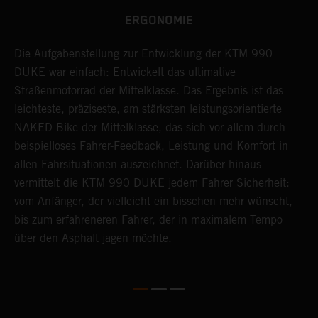
ERGONOMIE
e
Die Aufgabenstellung zur Entwicklung der KTM 990
D
DUKE war einfach: Entwickelt das ultimative
u
,
Straßenmotorrad der Mittelklasse. Das Ergebnis ist das
S
leichteste, präziseste, am stärksten leistungsorientierte
e
NAKED-Bike der Mittelklasse, das sich vor allem durch
s
beispielloses Fahrer-Feedback, Leistung und Komfort in
o
allen Fahrsituationen auszeichnet. Darüber hinaus
B
vermittelt die KTM 990 DUKE jedem Fahrer Sicherheit:
vom Anfänger, der vielleicht ein bisschen mehr wünscht,
bis zum erfahreneren Fahrer, der in maximalem Tempo
über den Asphalt jagen möchte.