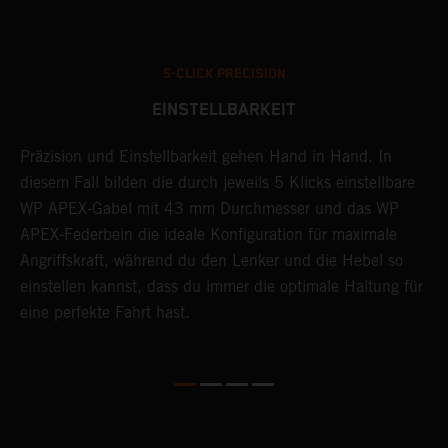
5-CLICK PRECISION
EINSTELLBARKEIT
Präzision und Einstellbarkeit gehen Hand in Hand. In
D
diesem Fall bilden die durch jeweils 5 Klicks einstellbare
i
t
WP APEX-Gabel mit 43 mm Durchmesser und das WP
a
APEX-Federbein die ideale Konfiguration für maximale
d
Angriffskraft, während du den Lenker und die Hebel so
d
einstellen kannst, dass du immer die optimale Haltung für
F
eine perfekte Fahrt hast.
a
T
N
K
E