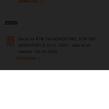
DOWNLOAD
2020
Recall for KTM 790 ADVENTURE, KTM 790
ADVENTURE R 2019, 2020 - valid for all
markets - 04-06-2020
DOWNLOAD
2019
KTM Press Release - Recall of KTM 50 SX Models
of MY 2019 - valid for all markets - 4.12.2018