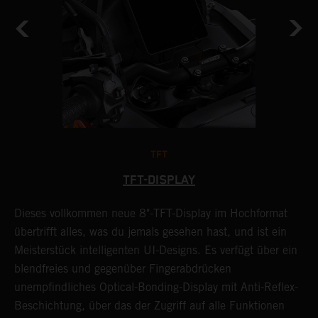
TFT
TFT-DISPLAY
Dieses vollkommen neue 8"-TFT-Display im Hochformat
übertrifft alles, was du jemals gesehen hast, und ist ein
W
Meisterstück intelligenten UI-Designs. Es verfügt über ein
F
blendfreies und gegenüber Fingerabdrücken
1
unempfindliches Optical-Bonding-Display mit Anti-Reflex-
F
Beschichtung, über das der Zugriff auf alle Funktionen
D