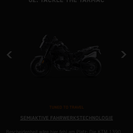
02. TACKLE THE TARMAC
TUNED TO TRAVEL
SEMIAKTIVE FAHRWERKSTECHNOLOGIE
Bescheidenheit wäre hier fehl am Platz: Die KTM 1390
B
h