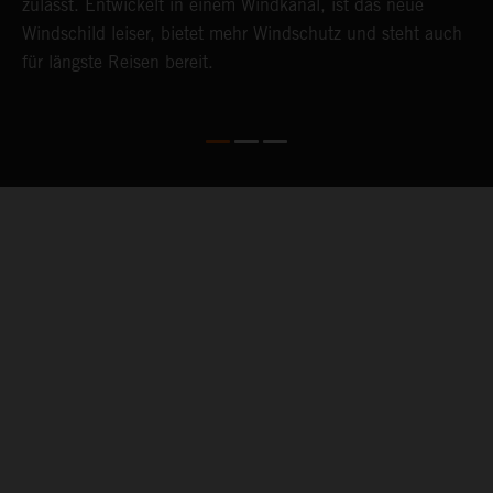
zulässt. Entwickelt in einem Windkanal, ist das neue
N
Windschild leiser, bietet mehr Windschutz und steht auch
e
für längste Reisen bereit.
A
S
b
04. THE BACKBONE