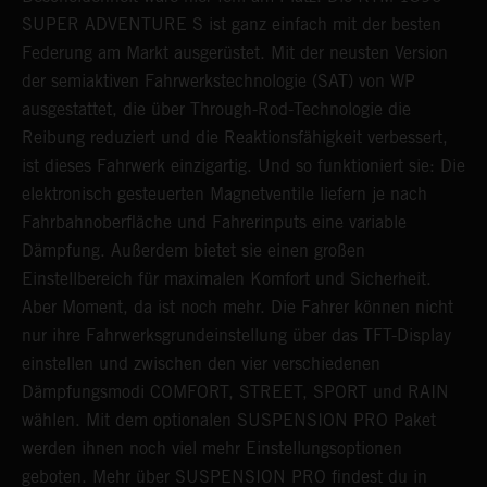
SUPER ADVENTURE S ist ganz einfach mit der besten
d
Federung am Markt ausgerüstet. Mit der neusten Version
v
der semiaktiven Fahrwerkstechnologie (SAT) von WP
e
ausgestattet, die über Through-Rod-Technologie die
e
Reibung reduziert und die Reaktionsfähigkeit verbessert,
w
ist dieses Fahrwerk einzigartig. Und so funktioniert sie: Die
w
elektronisch gesteuerten Magnetventile liefern je nach
e
Fahrbahnoberfläche und Fahrerinputs eine variable
Dämpfung. Außerdem bietet sie einen großen
Einstellbereich für maximalen Komfort und Sicherheit.
Aber Moment, da ist noch mehr. Die Fahrer können nicht
nur ihre Fahrwerksgrundeinstellung über das TFT-Display
einstellen und zwischen den vier verschiedenen
Dämpfungsmodi COMFORT, STREET, SPORT und RAIN
wählen. Mit dem optionalen SUSPENSION PRO Paket
werden ihnen noch viel mehr Einstellungsoptionen
geboten. Mehr über SUSPENSION PRO findest du in