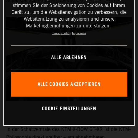
Schadstoffeinstufung EURO 6D
stimmen Sie der Speicherung von Cookies auf Ihrem
Gerät zu, um die Websitenavigation zu verbessern, die
Websitenutzung zu analysieren und unsere
Marketingbemühungen zu unterstützen.
Privacy Policy
Impressum
ALLE ABLEHNEN
ALLE COOKIES AKZEPTIEREN
COOKIE-EINSTELLUNGEN
In der Schaltzentrale des KTM X-BOW GT-XR ist die KTM-
Philosophie direkt greifbar – am abnehmbaren