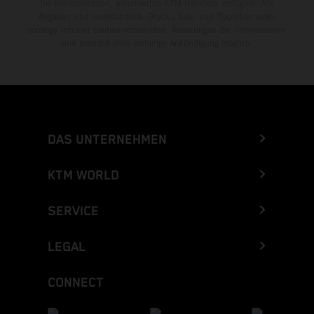
bei teilnehmenden, autorisierten KTM-Händlern verfügbar. Alle
Angaben sind unverbindlich. Druck-, Satz- und Tippfehler sowie
sonstige Irrtümer bleiben vorbehalten. Änderungen der Informationen
sind jederzeit ohne vorherige Ankündigung möglich.
DAS UNTERNEHMEN
KTM WORLD
SERVICE
LEGAL
CONNECT