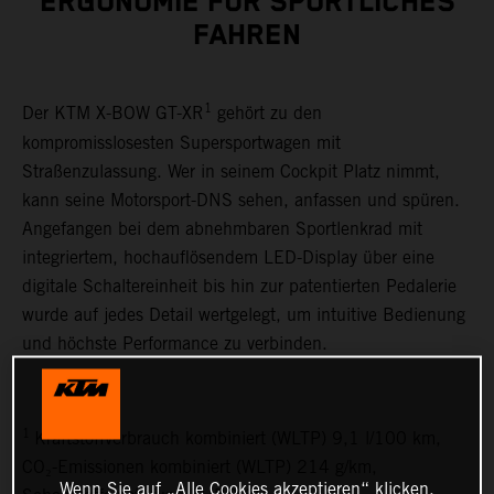
ERGONOMIE FÜR SPORTLICHES
FAHREN
1
Der KTM X-BOW GT-XR
gehört zu den
kompromisslosesten Supersportwagen mit
Straßenzulassung. Wer in seinem Cockpit Platz nimmt,
kann seine Motorsport-DNS sehen, anfassen und spüren.
Angefangen bei dem abnehmbaren Sportlenkrad mit
integriertem, hochauflösendem LED-Display über eine
digitale Schaltereinheit bis hin zur patentierten Pedalerie
wurde auf jedes Detail wertgelegt, um intuitive Bedienung
und höchste Performance zu verbinden.
1
Kraftstoffverbrauch kombiniert (WLTP) 9,1 l/100 km,
CO₂-Emissionen kombiniert (WLTP) 214 g/km,
Wenn Sie auf „Alle Cookies akzeptieren“ klicken,