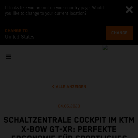
It looks like you are not on your country page. Would
you like to change to your current location?
CHANGE TO
CHANGE
United States
ALLE ANZEIGEN
04.05.2023
SCHALTZENTRALE COCKPIT IM KTM
X-BOW GT-XR: PERFEKTE