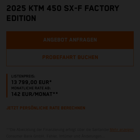
2025 KTM 450 SX-F FACTORY
EDITION
ANGEBOT ANFRAGEN
PROBEFAHRT BUCHEN
LISTENPREIS:
13 799,00 EUR*
MONATLICHE RATE AB:
142
EUR/MONAT**
JETZT PERSÖNLICHE RATE BERECHNEN
**Die Abwicklung der Finanzierung erfolgt über die Santander
Mehr anzeigen
Consumer Bank GmbH. Fehler, Irrtümer und Änderungen