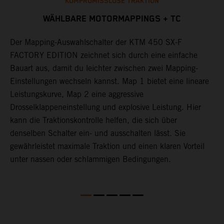
KOMPROMISSLOSE TRAKTION
WÄHLBARE MOTORMAPPINGS + TC
f
Der Mapping-Auswahlschalter der KTM 450 SX-F
D
FACTORY EDITION zeichnet sich durch eine einfache
L
Bauart aus, damit du leichter zwischen zwei Mapping-
a
t
Einstellungen wechseln kannst. Map 1 bietet eine lineare
o
Leistungskurve, Map 2 eine aggressive
d
en
Drosselklappeneinstellung und explosive Leistung. Hier
T
kann die Traktionskontrolle helfen, die sich über
b
denselben Schalter ein- und ausschalten lässt. Sie
v
gewährleistet maximale Traktion und einen klaren Vorteil
b
unter nassen oder schlammigen Bedingungen.
D
5
k
u
S