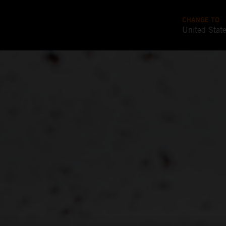
CHANGE TO
United Stat