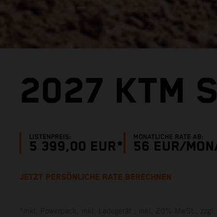
2027 KTM S
LISTENPREIS:
MONATLICHE RATE AB:
5 399,00 EUR*
56
EUR/MON
JETZT PERSÖNLICHE RATE BERECHNEN
*inkl. Powerpack, inkl. Ladegerät ; inkl. 20% MwSt., zzg