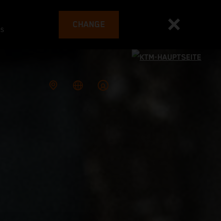
CHANGE
es