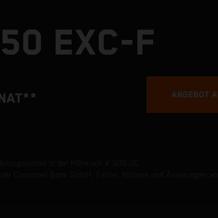
50 EXC-F
ANGEBOT 
NAT**
eferungskosten in der Höhe von € 300,00
nder Consumer Bank GmbH. Fehler, Irrtümer und Änderungen vorb