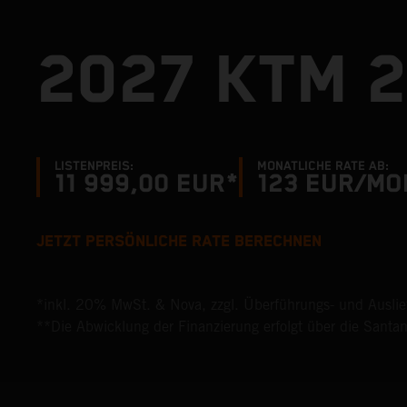
2027 KTM 2
LISTENPREIS:
MONATLICHE RATE AB:
11 999,00 EUR*
123
EUR/MO
JETZT PERSÖNLICHE RATE BERECHNEN
*inkl. 20% MwSt. & Nova, zzgl. Überführungs- und Ausli
**Die Abwicklung der Finanzierung erfolgt über die Santa