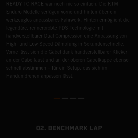
READY TO RACE war noch nie so einfach. Die KTM
M
Enduro-Modelle verfügen vorne und hinten über ein
L
.
werkzeuglos anpassbares Fahrwerk. Hinten ermöglicht die
D
legendäre, rennerprobte PDS-Technologie mit
L
handverstellbarer Dual-Compression eine Anpassung von
s
High- und Low-Speed-Dämpfung in Sekundenschnelle.
H
Vorne lässt sich die Gabel dank handverstellbarer Klicker
M
an der Gabelfaust und an der oberen Gabelkappe ebenso
u
schnell abstimmen – für ein Setup, das sich im
d
Handumdrehen anpassen lässt.
02. BENCHMARK LAP