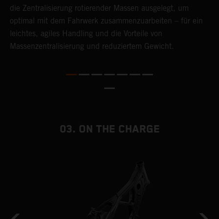
die Zentralisierung rotierender Massen ausgelegt, um
D
optimal mit dem Fahrwerk zusammenzuarbeiten – für ein
D
leichtes, agiles Handling und die Vorteile von
L
Massenzentralisierung und reduziertem Gewicht.
L
D
b
E
w
v
v
03. ON THE CHARGE
u
K
z