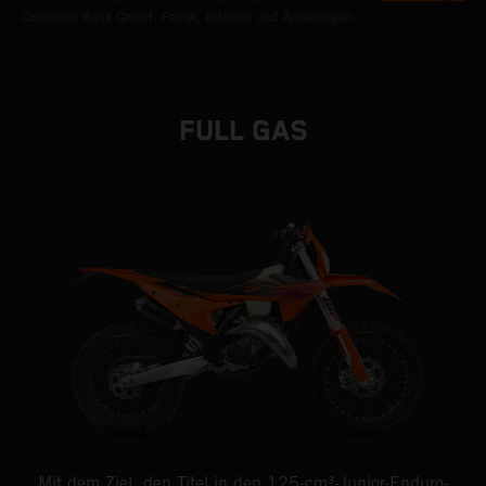
Consumer Bank GmbH. Fehler, Irrtümer und Änderungen
vorbehalten. Bankübliche Bonitätskriterien vorausgesetzt.
FULL GAS
Mit dem Ziel, den Titel in den 125-cm³-Junior-Enduro-