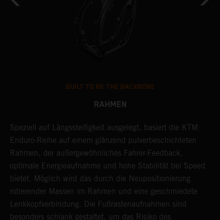
BUILT TO BE THE BACKBONE
RAHMEN
Speziell auf Längssteifigkeit ausgelegt, basiert die KTM
E
-
Enduro-Reihe auf einem glänzend pulverbeschichteten
E
Rahmen, der außergewöhnliches Fahrer-Feedback,
K
optimale Energieaufnahme und hohe Stabilität bei Speed
M
bietet. Möglich wird das durch die Neupositionierung
S
rotierender Massen im Rahmen und eine geschmiedete
p
Lenkkopfverbindung. Die Fußrastenaufnahmen sind
H
besonders schlank gestaltet, um das Risiko des
u