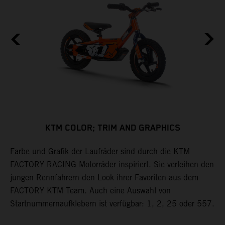
KTM COLOR; TRIM AND GRAPHICS
Farbe und Grafik der Laufräder sind durch die KTM
K
e
FACTORY RACING Motorräder inspiriert. Sie verleihen den
k
jungen Rennfahrern den Look ihrer Favoriten aus dem
s
FACTORY KTM Team. Auch eine Auswahl von
w
Startnummernaufklebern ist verfügbar: 1, 2, 25 oder 557.
F
p