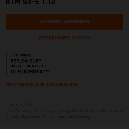
KTM SX-E 1.12
ANGEBOT ANFRAGEN
PROBEFAHRT BUCHEN
LISTENPREIS:
899,04 EUR*
MONATLICHE RATE AB:
10
EUR/MONAT**
JETZT PERSÖNLICHE RATE BERECHNEN
*inkl. 20% MwSt
**Die Abwicklung der Finanzierung erfolgt über die Santander
Mehr anzeigen
Consumer Bank GmbH. Fehler, Irrtümer und Änderungen
vorbehalten. Bankübliche Bonitätskriterien vorausgesetzt.