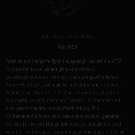
BUILT TO BE THE BACKBONE
RAHMEN
Speziell auf Längssteifigkeit ausgelegt, basiert die KTM
E
-
Enduro-Reihe auf einem glänzend schwarz
E
pulverbeschichteten Rahmen, der außergewöhnliches
K
Fahrer-Feedback, optimale Energieaufnahme und hohe
M
Stabilität bei Speed bietet. Möglich wird das durch die
S
Neupositionierung rotierender Massen im Rahmen und
p
eine geschmiedete Lenkkopfverbindung. Die
H
Fußrastenaufnahmen sind besonders schlank gestaltet,
u
um das Risiko des Hängenbleibens zu reduzieren. Und
e
wenn die Fahrt endet, sorgt ein geschmiedeter, einteiliger
z