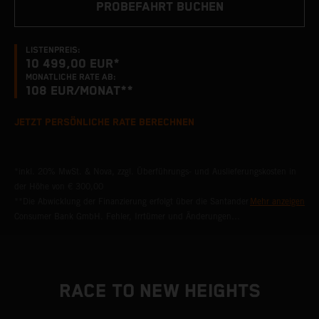
PROBEFAHRT BUCHEN
LISTENPREIS:
10 499,00 EUR*
MONATLICHE RATE AB:
108
EUR/MONAT**
JETZT PERSÖNLICHE RATE BERECHNEN
*inkl. 20% MwSt. & Nova, zzgl. Überführungs- und Auslieferungskosten in
der Höhe von € 300,00
**Die Abwicklung der Finanzierung erfolgt über die Santander
Mehr anzeigen
Consumer Bank GmbH. Fehler, Irrtümer und Änderungen
vorbehalten. Bankübliche Bonitätskriterien vorausgesetzt.
RACE TO NEW HEIGHTS