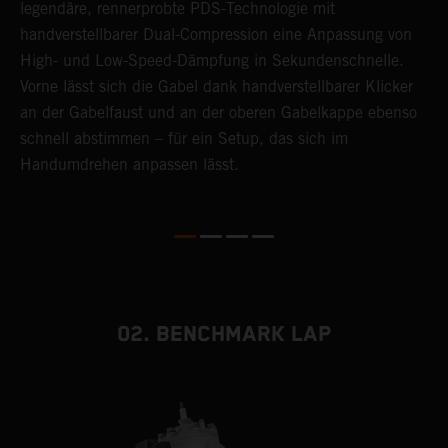
legendäre, rennerprobte PDS-Technologie mit
L
handverstellbarer Dual-Compression eine Anpassung von
s
High- und Low-Speed-Dämpfung in Sekundenschnelle.
H
Vorne lässt sich die Gabel dank handverstellbarer Klicker
M
an der Gabelfaust und an der oberen Gabelkappe ebenso
u
schnell abstimmen – für ein Setup, das sich im
d
Handumdrehen anpassen lässt.
02. BENCHMARK LAP