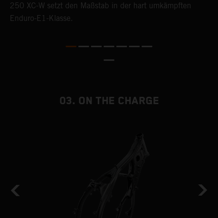
250 XC-W setzt den Maßstab in der hart umkämpften
L
Enduro-E1-Klasse.
D
b
E
w
v
v
u
03. ON THE CHARGE
K
z