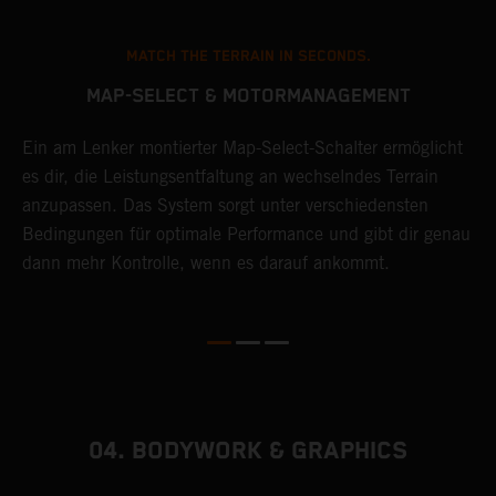
MATCH THE TERRAIN IN SECONDS.
MAP-SELECT & MOTORMANAGEMENT
Ein am Lenker montierter Map-Select-Schalter ermöglicht
F
es dir, die Leistungsentfaltung an wechselndes Terrain
P
anzupassen. Das System sorgt unter verschiedensten
T
Bedingungen für optimale Performance und gibt dir genau
H
dann mehr Kontrolle, wenn es darauf ankommt.
w
en
04. BODYWORK & GRAPHICS