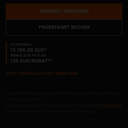
ANGEBOT ANFRAGEN
PROBEFAHRT BUCHEN
LISTENPREIS:
13 199,00 EUR*
MONATLICHE RATE AB:
135
EUR/MONAT**
JETZT PERSÖNLICHE RATE BERECHNEN
*inkl. 20% MwSt. & Nova, zzgl. Überführungs- und Auslieferungskosten in
der Höhe von € 300,00
**Die Abwicklung der Finanzierung erfolgt über die Santander
Mehr anzeigen
Consumer Bank GmbH. Fehler, Irrtümer und Änderungen
vorbehalten. Bankübliche Bonitätskriterien vorausgesetzt.