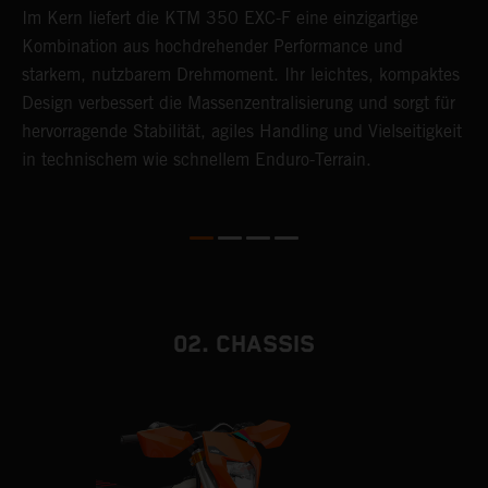
Im Kern liefert die KTM 350 EXC-F eine einzigartige
D
Kombination aus hochdrehender Performance und
K
starkem, nutzbarem Drehmoment. Ihr leichtes, kompaktes
B
Design verbessert die Massenzentralisierung und sorgt für
K
hervorragende Stabilität, agiles Handling und Vielseitigkeit
k
in technischem wie schnellem Enduro-Terrain.
B
s
02. CHASSIS