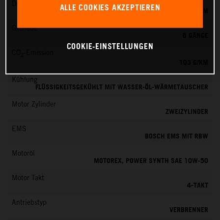
Drehmoment
ALLE COOKIES AKZEPTIEREN
100 NM
Getriebe
6 GÄNGE
COOKIE-EINSTELLUNGEN
CO
-Emission
2
103 G/KM
Kühlung
FLÜSSIGKEITSGEKÜHLT MIT WASSER-ÖL-WÄRMETAUSCHER
Motor Zylinder
ZWEIZYLINDER
EMS
BOSCH EMS MIT RBW
Motoröl
MOTOREX, POWER SYNTH SAE 10W-50
Motor Takt
4-TAKT
Antriebstyp
VERBRENNER