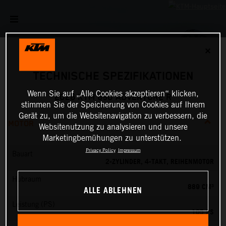
✕
TECHNISCHE SPEZIFIKATIONEN
Wenn Sie auf „Alle Cookies akzeptieren“ klicken,
2026 KTM 890 ADVENTURE R
stimmen Sie der Speicherung von Cookies auf Ihrem
Gerät zu, um die Websitenavigation zu verbessern, die
MOTOR
Websitenutzung zu analysieren und unsere
Marketingbemühungen zu unterstützen.
Privacy Policy
Impressum
Bauart
2-ZYLINDER, 4-TAKT, REIHENMOTOR
Hubraum
889 CM³
ALLE ABLEHNEN
Leistung (PS)
105 PS