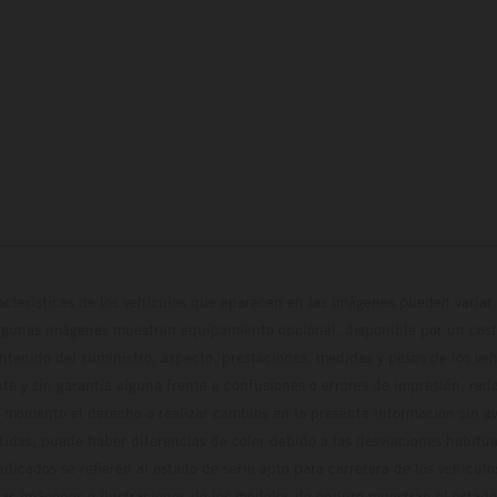
cterísticas de los vehículos que aparecen en las imágenes pueden variar 
algunas imágenes muestran equipamiento opcional, disponible por un coste
ontenido del suministro, aspecto, prestaciones, medidas y pesos de los ve
te y sin garantía alguna frente a confusiones o errores de impresión, reda
 momento el derecho a realizar cambios en la presente información sin avi
stidas, puede haber diferencias de color debido a las desviaciones habitua
dicados se refieren al estado de serie apto para carretera de los vehícul
Las imágenes e ilustraciones de los modelos de enduro muestran el estad