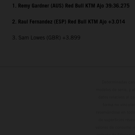
1. Remy Gardner (AUS) Red Bull KTM Ajo 39:36.275
2. Raul Fernandez (ESP) Red Bull KTM Ajo +3.014
3. Sam Lowes (GBR) +3.899
Determinadas cara
modelos de serie, y 
datos relativos al c
forma no vinculan
reservándose en todo
de superficies reve
valores de consumo in
entrega de fábrica. 