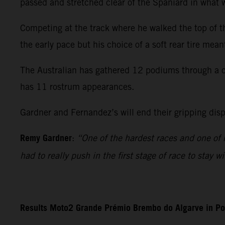
passed and stretched clear of the Spaniard in what w
Competing at the track where he walked the top of t
the early pace but his choice of a soft rear tire mea
The Australian has gathered 12 podiums through a co
has 11 rostrum appearances.
Gardner and Fernandez’s will end their gripping di
Remy Gardner
:
“One of the hardest races and one of my
had to really push in the first stage of race to stay 
Results Moto2 Grande Prémio Brembo do Algarve in Po