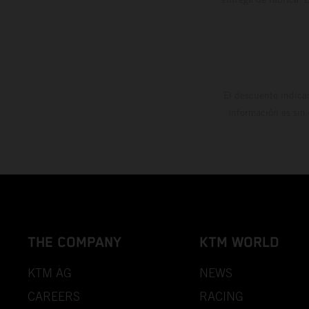
El descuento indica
información es sin
THE COMPANY
KTM WORLD
KTM AG
NEWS
CAREERS
RACING