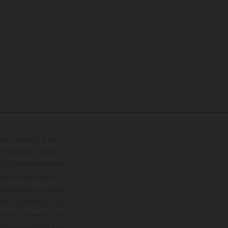
con respecto a los
 adicional. Todos los
hículos se ofrecen de
cción o escritura;
so previo. En el caso
les del proceso. Los
os en el momento de la
o de competición y no