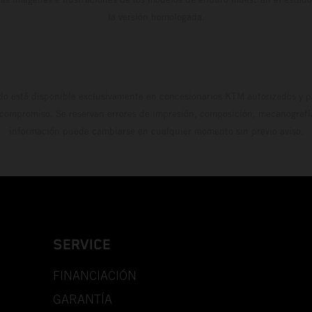
la versión homologada.
do está disponible exclusivamente en concesionarios KTM autorizados y pa
 compromiso. Se reservan errores de impresión, composición, mecanografía 
información puede cambiarse en cualquier momento sin previo aviso.
SERVICE
FINANCIACIÓN
GARANTÍA