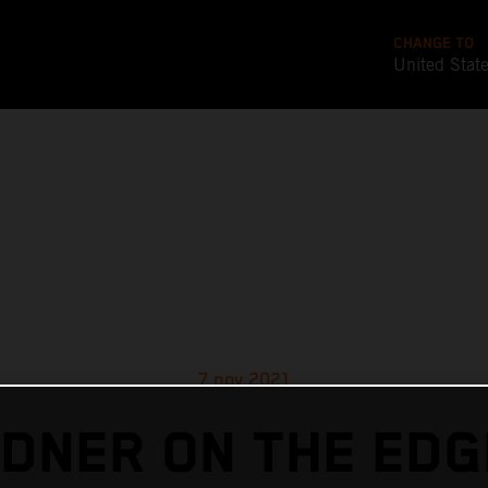
CHANGE TO
United Stat
7 nov 2021
DNER ON THE EDG