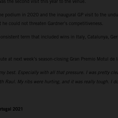
as the second visit this year to the venue.
he podium in 2020 and the inaugural GP visit to the undul
nt he could not threaten Gardner’s competitiveness.
nsistent term that included wins in Italy, Catalunya, Ge
spute at next week’s season-closing Gran Premio Motul d
 best. Especially with all that pressure. I was pretty clea
with Raul. My ribs were hurting, and it was really tough. I d
rtugal 2021