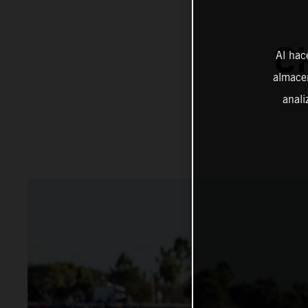
C
Al hac
almacen
anali