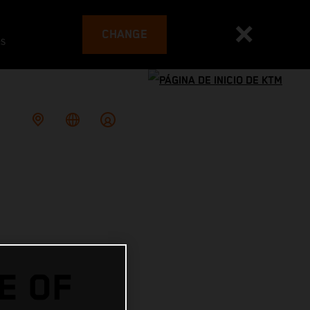
CHANGE
es
E OF