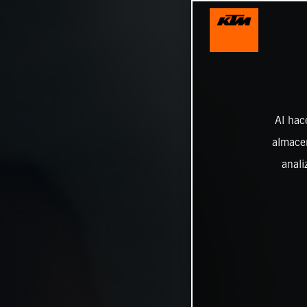
Al hac
almacen
anali