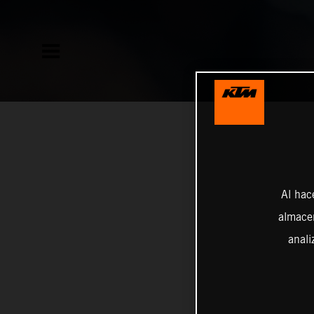
Al hac
almacen
anali