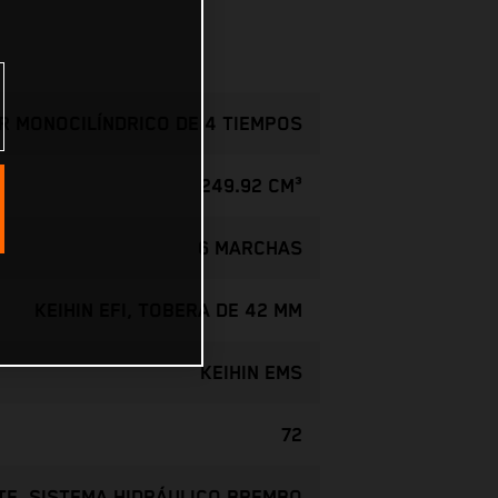
 MONOCILÍNDRICO DE 4 TIEMPOS
249.92 CM³
6 MARCHAS
KEIHIN EFI, TOBERA DE 42 MM
KEIHIN EMS
72