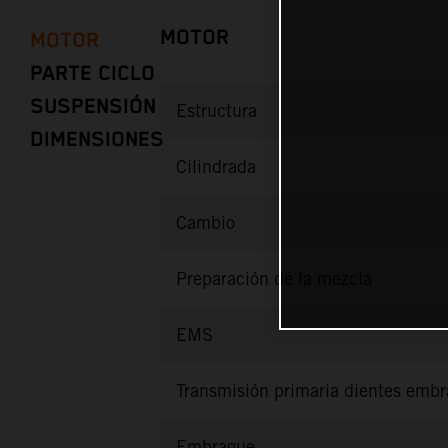
MOTOR
MOTOR
PARTE CICLO
SUSPENSIÓN
Estructura
DIMENSIONES
Cilindrada
Cambio
Preparación de la mezcla
EMS
Transmisión primaria dientes emb
Embrague