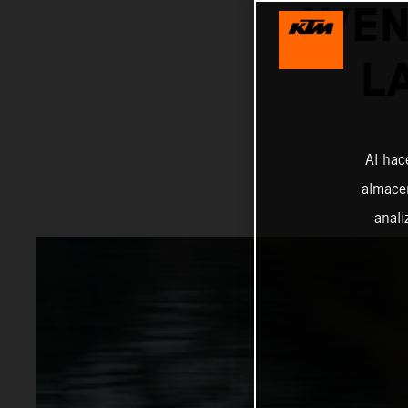
AVEN
L
Al hac
almacen
anali