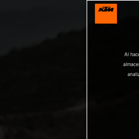
Al hac
almacen
anali