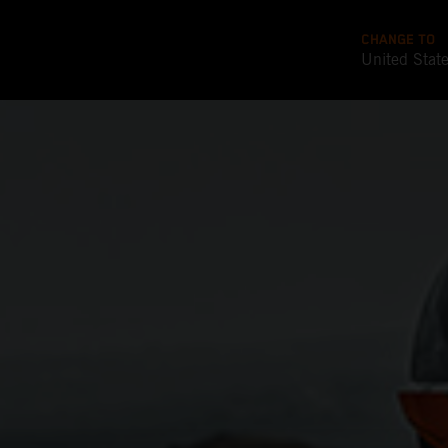
CHANGE TO
United Stat