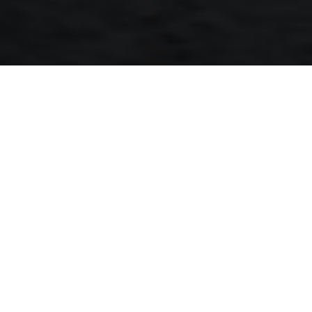
12 HÓNAP INGYENES ROADSIDE ASSISTANCE ÚJ
JÁRMŰ VÁSÁRLÁSAKOR, ILLETVE MINDEN UTCAI
MOTOR SZERVIZE UTÁN.
A KTM ROADSIDE ASSISTANCE élethosszig tartó
mobilitási szolgáltatásával biztonságosan közlekedhetsz 12
hónapon át – teljesen ingyenesen. A széleskörű és
professzionális segítségnyújtó hálózatnak köszönhetően a
meghibásodások többé nem jelentenek gondot – a KTM
ROADSIDE ASSISTANCE Központ elérhető a nap 24
órájában, a hét minden napján, az év 365 napján, egész
Európában.
A gyártói garancián kívül ingyenes KTM ROADSIDE