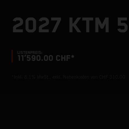
2027 KTM 5
LISTENPREIS:
11’590.00 CHF*
*Inkl. 8,1% MwSt., exkl. Nebenkosten von CHF 310.00