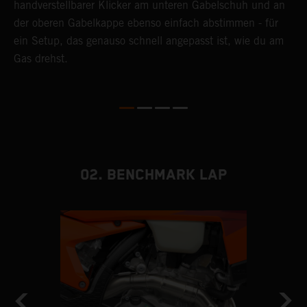
handverstellbarer Klicker am unteren Gabelschuh und an
F
der oberen Gabelkappe ebenso einfach abstimmen - für
M
ein Setup, das genauso schnell angepasst ist, wie du am
E
Gas drehst.
z
S
02. BENCHMARK LAP