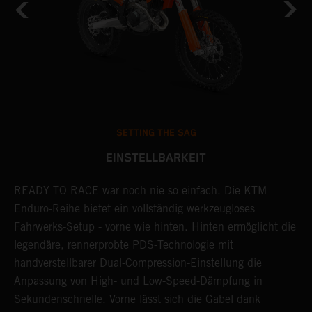
SETTING THE SAG
EINSTELLBARKEIT
READY TO RACE war noch nie so einfach. Die KTM
D
Enduro-Reihe bietet ein vollständig werkzeugloses
m
Fahrwerks-Setup - vorne wie hinten. Hinten ermöglicht die
P
legendäre, rennerprobte PDS-Technologie mit
L
handverstellbarer Dual-Compression-Einstellung die
e
Anpassung von High- und Low-Speed-Dämpfung in
v
Sekundenschnelle. Vorne lässt sich die Gabel dank
H