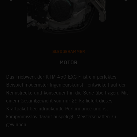
SLEDGEHAMMER
MOTOR
Das Triebwerk der KTM 450 EXC-F ist ein perfektes
F
Beispiel modernster Ingenieurskunst - entwickelt auf der
M
Rennstrecke und konsequent in die Serie übertragen. Mit
d
einem Gesamtgewicht von nur 29 kg liefert dieses
A
Kraftpaket beeindruckende Performance und ist
b
kompromisslos darauf ausgelegt, Meisterschaften zu
k
gewinnen.
s
z