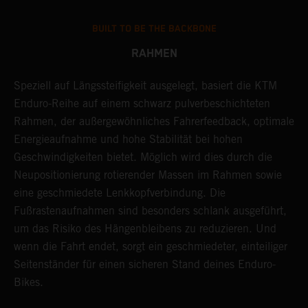
BUILT TO BE THE BACKBONE
RAHMEN
Speziell auf Längssteifigkeit ausgelegt, basiert die KTM
E
Enduro-Reihe auf einem schwarz pulverbeschichteten
d
Rahmen, der außergewöhnliches Fahrerfeedback, optimale
K
Energieaufnahme und hohe Stabilität bei hohen
M
Geschwindigkeiten bietet. Möglich wird dies durch die
S
Neupositionierung rotierender Massen im Rahmen sowie
p
eine geschmiedete Lenkkopfverbindung. Die
H
Fußrastenaufnahmen sind besonders schlank ausgeführt,
b
um das Risiko des Hängenbleibens zu reduzieren. Und
e
wenn die Fahrt endet, sorgt ein geschmiedeter, einteiliger
z
Seitenständer für einen sicheren Stand deines Enduro-
B
Bikes.