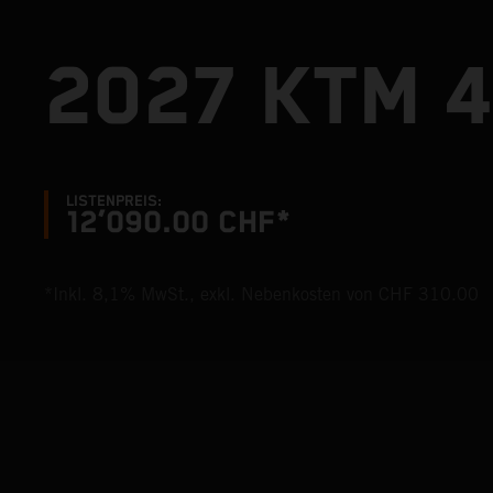
2027 KTM 4
LISTENPREIS:
12’090.00 CHF*
*Inkl. 8,1% MwSt., exkl. Nebenkosten von CHF 310.00