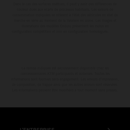
Dans le cas des surfaces revêtues, il peut y avoir des différences de
couleur dues aux écarts de processus habituels. Les valeurs de
consommation indiquées se réfèrent à l'état des véhicules en état de
marche en série au moment de la livraison en usine. Les images et
illustrations des modèles Enduro présentent les motos en
configuration compétition et non en configuration homologuée.
La remise indiquée est exclusivement disponible chez les
concessionnaires KTM participants et autorisés. Toutes les
informations sont fournies sans engagement. Les erreurs d'impression,
de composition, de frappe ainsi que les autres erreurs sont réservées.
Les informations peuvent être modifiées à tout moment sans préavis.