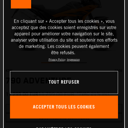
En cliquant sur « Accepter tous les cookies », vous
acceptez que des cookies soient enregistrés sur votre
appareil pour améliorer votre navigation sur le site,
analyser votre utilisation du site et soutenir nos efforts
de marketing. Les cookies peuvent également
être refusés.
Privacy Policy
Impression
KTM
2026
790 ADVENTURE
TOUT REFUSER
11 299,00
EUR
11 799,00
EUR
*TVAC 21% incl.
ACCEPTER TOUS LES COOKIES
Demander un devis
Spécifications techniques