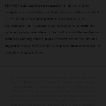
TECH PACK inclus sans frais supplémentaires, en plus de la remise
correspondante, lorsque celle-ci s’applique. L’offre est valable à compter du
01/07/2026, sous réserve de la poursuite de la promotion. KTM
Sportmotorcycle GmbH se réserve le droit de modifier ou de mettre fin à
l’offre ou à certains de ses éléments. Ces modifications n’affecteront pas les
contrats de vente déjà conclus. Toutes les informations sont fournies sans
engagement et sous réserve d’erreurs, y compris les erreurs d’impression, de
composition et typographiques.
Le détail des véhicules illustrés peut différer de celui des modèles de
série, et certaines illustrations présentent des équipements optionnels
disponibles avec surcoût. Toutes les informations concernant le
contenu de la livraison, l'apparence, les services, les dimensions et le
poids sont non-contractuelles et fournies à titre indicatif sous réserve
d'erreurs, de défauts d'impression, de mise en page et de saisie; ces
informations sont sujettes à modification sans notification préalable.