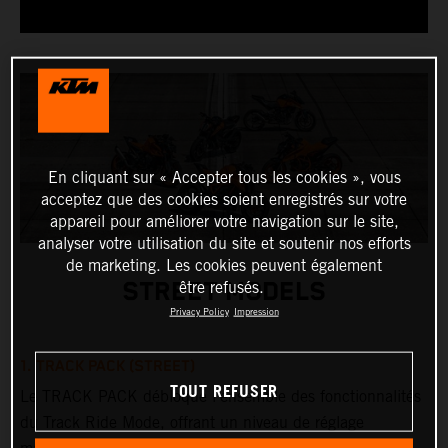
En cliquant sur « Accepter tous les cookies », vous
acceptez que des cookies soient enregistrés sur votre
appareil pour améliorer votre navigation sur le site,
analyser votre utilisation du site et soutenir nos efforts
de marketing. Les cookies peuvent également
STREET MODELS
être refusés.
Privacy Policy
Impression
1. TRACK PACK (STREET)
TOUT REFUSER
Le TRACK PACK débloque l’ensemble des fonctionnalités
du Track Ride Mode, offrant un niveau de réglage