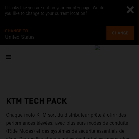
It looks like you are not on your country page. Would
you like to change to your current location?
CHANGE TO
CHANGE
United States
KTM TECH PACK
Chaque moto KTM sort du distributeur prête à offrir des
performances élevées, avec plusieurs modes de conduite
(Ride Modes) et des systèmes de sécurité essentiels de