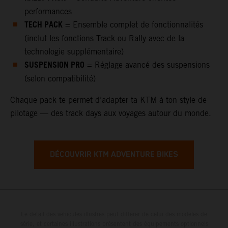
performances
TECH PACK
= Ensemble complet de fonctionnalités
(inclut les fonctions Track ou Rally avec de la
technologie supplémentaire)
SUSPENSION PRO
= Réglage avancé des suspensions
(selon compatibilité)
Chaque pack te permet d’adapter ta KTM à ton style de
pilotage — des track days aux voyages autour du monde.
DÉCOUVRIR KTM ADVENTURE BIKES
Le détail des véhicules illustrés peut différer de celui des modèles de
série, et certaines illustrations présentent des équipements optionnels