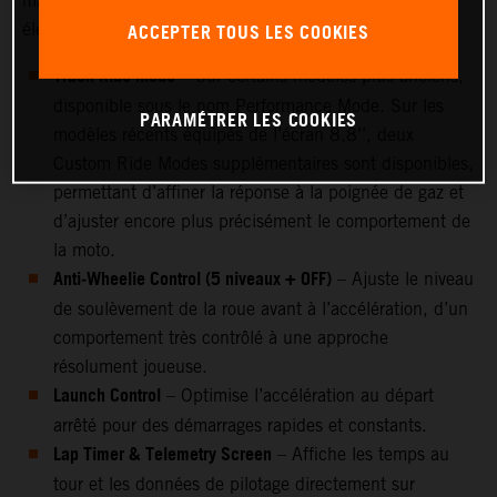
maximal, une réponse plus directe et une intervention
ACCEPTER TOUS LES COOKIES
électronique réduite :
Track Ride Mode
– Sur certains modèles plus anciens,
disponible sous le nom Performance Mode. Sur les
PARAMÉTRER LES COOKIES
modèles récents équipés de l’écran 8,8’’, deux
Custom Ride Modes supplémentaires sont disponibles,
permettant d’affiner la réponse à la poignée de gaz et
d’ajuster encore plus précisément le comportement de
la moto.
Anti‑Wheelie Control (5 niveaux + OFF)
– Ajuste le niveau
de soulèvement de la roue avant à l’accélération, d’un
comportement très contrôlé à une approche
résolument joueuse.
Launch Control
– Optimise l’accélération au départ
arrêté pour des démarrages rapides et constants.
Lap Timer & Telemetry Screen
– Affiche les temps au
tour et les données de pilotage directement sur