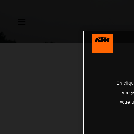
En cliqu
enregi
votre u