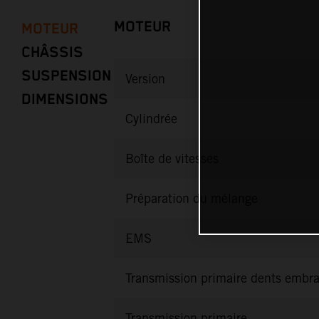
MOTEUR
MOTEUR
CHÂSSIS
SUSPENSION
Version
DIMENSIONS
Cylindrée
Boîte de vitesses
Préparation du mélange
EMS
Transmission primaire dents embr
Transmission primaire