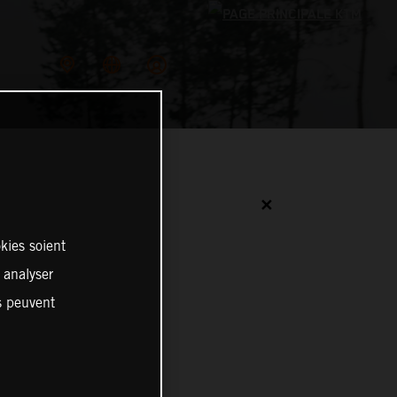
✕
kies soient
, analyser
es peuvent