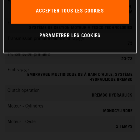
Préparation du mélange
SYSTÈME D'INJECTION ÉLECTRONIQUE DE CARBURANT KEIHIN,
ACCEPTER TOUS LES COOKIES
BOÎTIER PAPILLON 39 MM
EMS
SYSTÈME DE GESTION MOTEUR VITESCO TECHNOLOGIES
PARAMÉTRER LES COOKIES
Transmission primaire dents embrayage
73
Transmission primaire
23:73
Embrayage
EMBRAYAGE MULTIDISQUE DS À BAIN D’HUILE, SYSTÈME
HYDRAULIQUE BREMBO
Clutch operation
BREMBO HYDRAULICS
Moteur - Cylindres
MONOCYLINDRE
Moteur - Cycle
2 TEMPS