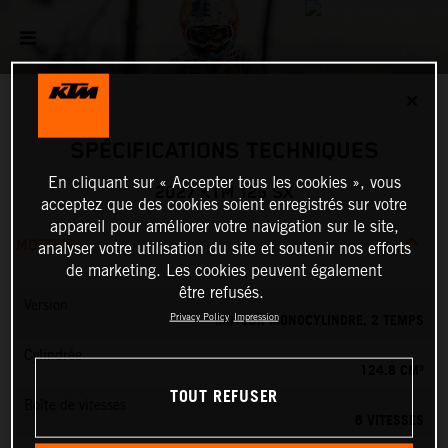
✕
SPÉCIFICATIONS TECHNIQUES
En cliquant sur « Accepter tous les cookies », vous
2027 KTM 125 SX
acceptez que des cookies soient enregistrés sur votre
appareil pour améliorer votre navigation sur le site,
MOTEUR
analyser votre utilisation du site et soutenir nos efforts
de marketing. Les cookies peuvent également
être refusés.
Version
MOTEUR MONOCYLINDRE, 2 TEMPS
Privacy Policy
Impression
Cylindrée
124.8 CM³
TOUT REFUSER
Boîte de vitesses
6 VITESSES