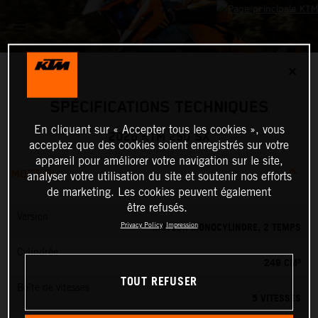
✕
SPÉCIFICATIONS TECHNIQUES
En cliquant sur « Accepter tous les cookies », vous
2026 KTM 250 SX
acceptez que des cookies soient enregistrés sur votre
appareil pour améliorer votre navigation sur le site,
MOTEUR
analyser votre utilisation du site et soutenir nos efforts
de marketing. Les cookies peuvent également
être refusés.
Version
MOTEUR MONOCYLINDRE, 2 TEMPS
Privacy Policy
Impression
Cylindrée
249 CM³
TOUT REFUSER
Boîte de vitesses
5 VITESSES