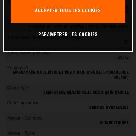
Préparation du mélange
SYSTÈME D'INJECTION ÉLECTRONIQUE DE CARBURANT KEIHIN,
ACCEPTER TOUS LES COOKIES
BOÎTIER PAPILLON 39 MM
EMS
SYSTÈME DE GESTION MOTEUR VITESCO TECHNOLOGIES
PARAMÉTRER LES COOKIES
Transmission primaire dents embrayage
72
Transmission primaire
26:72
Embrayage
EMBRAYAGE MULTIDISQUES DDS À BAIN D’HUILE, HYDRAULIQUE
BREMBO
Clutch type
EMBRAYAGE MULTIDISQUE DDS À BAIN D’HUILE
Clutch operation
BREMBO HYDRAULICS
Moteur - Cylindres
MONOCYLINDRE
Moteur - Cycle