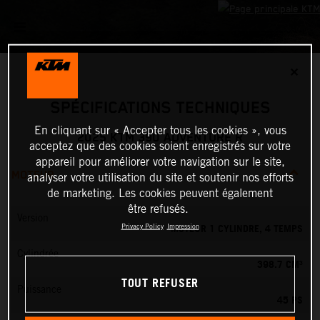
✕
SPÉCIFICATIONS TECHNIQUES
En cliquant sur « Accepter tous les cookies », vous
2025 KTM 390 ADVENTURE R
acceptez que des cookies soient enregistrés sur votre
appareil pour améliorer votre navigation sur le site,
MOTEUR
analyser votre utilisation du site et soutenir nos efforts
de marketing. Les cookies peuvent également
être refusés.
Version
MOTEUR 1 CYLINDRE, 4 TEMPS
Privacy Policy
Impression
Cylindrée
398.7 CM³
TOUT REFUSER
Puissance
45 PS