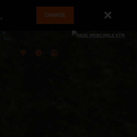
CHANGE
es