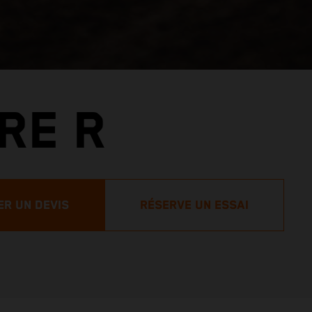
RE R
R UN DEVIS
RÉSERVE UN ESSAI