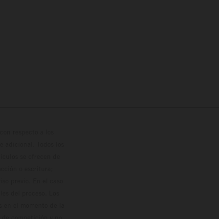
con respecto a los
 adicional. Todos los
hículos se ofrecen de
cción o escritura;
so previo. En el caso
les del proceso. Los
os en el momento de la
o de competición y no