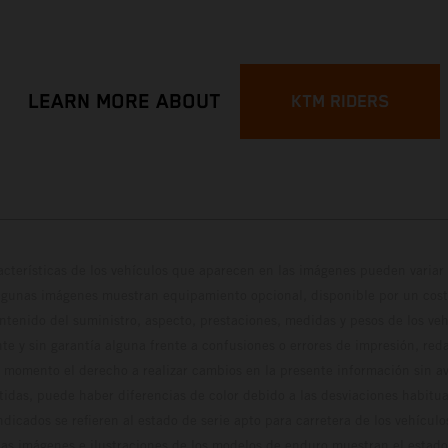
LEARN MORE ABOUT
KTM RIDERS
cterísticas de los vehículos que aparecen en las imágenes pueden variar 
algunas imágenes muestran equipamiento opcional, disponible por un coste
ontenido del suministro, aspecto, prestaciones, medidas y pesos de los ve
te y sin garantía alguna frente a confusiones o errores de impresión, reda
 momento el derecho a realizar cambios en la presente información sin avi
stidas, puede haber diferencias de color debido a las desviaciones habitua
dicados se refieren al estado de serie apto para carretera de los vehícul
Las imágenes e ilustraciones de los modelos de enduro muestran el estad