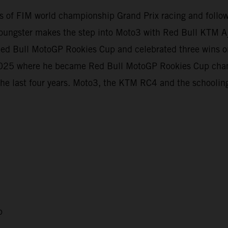
evels of FIM world championship Grand Prix racing and foll
oungster makes the step into Moto3 with Red Bull KTM Aj
e Red Bull MotoGP Rookies Cup and celebrated three wins
t 2025 where he became Red Bull MotoGP Rookies Cup cha
the last four years. Moto3, the KTM RC4 and the schooling
p