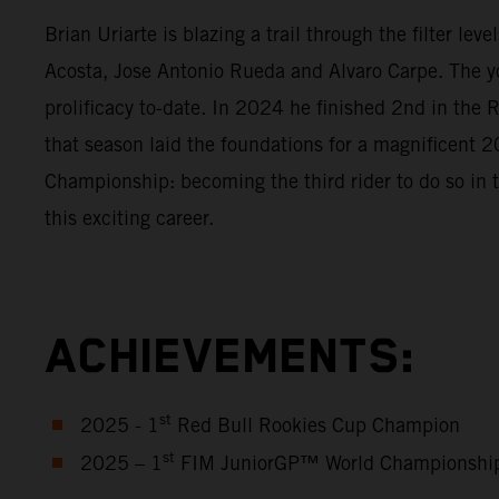
Brian Uriarte is blazing a trail through the filter l
Acosta, Jose Antonio Rueda and Alvaro Carpe. The y
prolificacy to-date. In 2024 he finished 2nd in th
that season laid the foundations for a magnificen
Championship: becoming the third rider to do so in 
this exciting career.
ACHIEVEMENTS:
st
2025 - 1
Red Bull Rookies Cup Champion
st
2025 – 1
FIM JuniorGP™ World Championshi