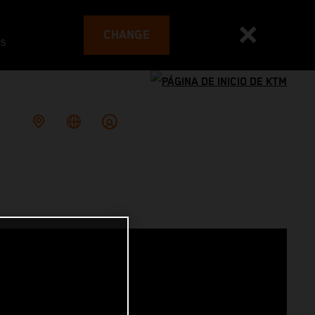
CHANGE
es