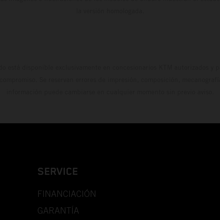
la versión homologada.
do está disponible exclusivamente en concesionarios KTM autorizados y pa
 compromiso. Se reservan errores de impresión, composición, mecanografía 
información puede cambiarse en cualquier momento sin previo aviso.
SERVICE
FINANCIACIÓN
GARANTÍA