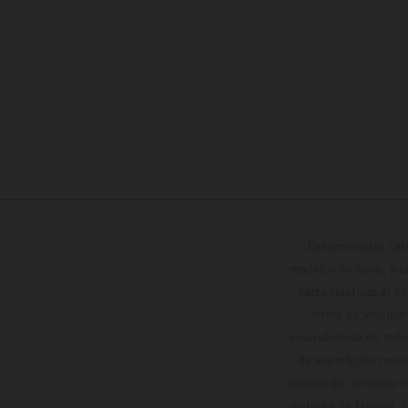
Determinadas cara
modelos de serie, y 
datos relativos al c
forma no vinculan
reservándose en todo
de superficies reve
valores de consumo in
entrega de fábrica. 