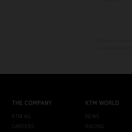
El descuento indica
información es sin
THE COMPANY
KTM WORLD
KTM AG
NEWS
CAREERS
RACING